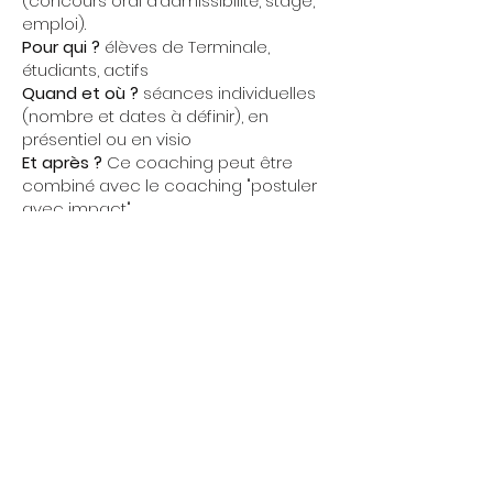
(concours oral d’admissibilité, stage,
emploi).
Pour qui ?
élèves de Terminale,
étudiants, actifs
Quand et où ?
séances individuelles
(nombre et dates à définir), en
présentiel ou en visio
Et après ?
Ce coaching peut être
combiné avec le coaching "postuler
avec impact"
En savoir plus >>>
Le coaching "postuler avec
impact"
C'est quoi ?
Un coaching structurant
pour définir une stratégie de
recherche d'emploi, de stage ou de
contrat en alternance, et les
élements-clés de la candidature
Pour qui ?
E
tudiants, actifs