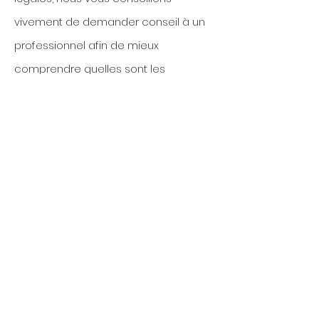
vivement de demander conseil à un
professionnel afin de mieux
comprendre quelles sont les
exigences qui vous concernent
spécifiquement.
Cliquez ici
pour des informations plus
détaillées sur comment formuler vos
conditions d’utilisation.
Premier entretien gratuit
Contactez-moi